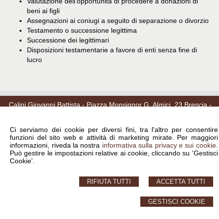
Valutazione dell'opportunità di procedere a donazioni di
beni ai figli
Assegnazioni ai coniugi a seguito di separazione o divorzio
Testamento o successione legittima
Successione dei legittimari
Disposizioni testamentarie a favore di enti senza fine di
lucro
Calini Giovanni Battista - Piazza Monsignor G. Almici, 23 Brescia -
T.030.46061
Ci serviamo dei cookie per diversi fini, tra l'altro per consentire
© 2026 Copyright Notaio Calini Giovanni Battista. Tutti i diritti riservati | P.IVA
02235290984 |
Sitemap
-
Privacy
-
Cookie Policy
-
Gestisci Cookie
-
Credits
funzioni del sito web e attività di marketing mirate. Per maggiori
informazioni, riveda la nostra
informativa sulla privacy e sui cookie
.
Può gestire le impostazioni relative ai cookie, cliccando su 'Gestisci
Cookie'.
RIFIUTA TUTTI
ACCETTA TUTTI
GESTISCI COOKIE