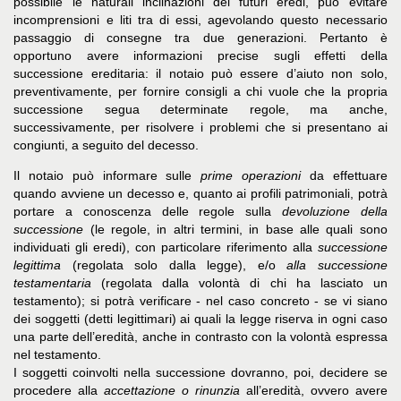
possibile le naturali inclinazioni dei futuri eredi, può evitare
incomprensioni e liti tra di essi, agevolando questo necessario
passaggio di consegne tra due generazioni. Pertanto è
opportuno avere informazioni precise sugli effetti della
successione ereditaria: il notaio può essere d’aiuto non solo,
preventivamente, per fornire consigli a chi vuole che la propria
successione segua determinate regole, ma anche,
successivamente, per risolvere i problemi che si presentano ai
congiunti, a seguito del decesso.
Il notaio può informare sulle
prime operazioni
da effettuare
quando avviene un decesso e, quanto ai profili patrimoniali, potrà
portare a conoscenza delle regole sulla
devoluzione della
successione
(le regole, in altri termini, in base alle quali sono
individuati gli eredi), con particolare riferimento alla
successione
legittima
(regolata solo dalla legge), e/o
alla successione
testamentaria
(regolata dalla volontà di chi ha lasciato un
testamento); si potrà verificare - nel caso concreto - se vi siano
dei soggetti (detti legittimari) ai quali la legge riserva in ogni caso
una parte dell’eredità, anche in contrasto con la volontà espressa
nel testamento.
I soggetti coinvolti nella successione dovranno, poi, decidere se
procedere alla
accettazione o rinunzia
all’eredità, ovvero avere