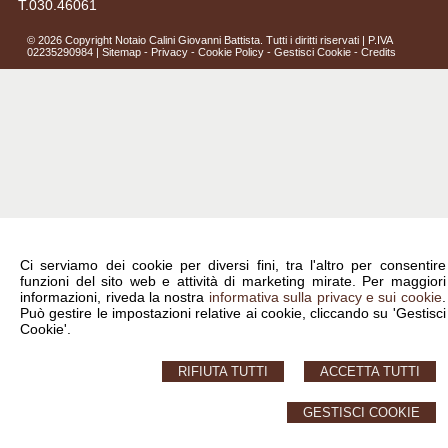
T.030.46061
© 2026 Copyright Notaio Calini Giovanni Battista. Tutti i diritti riservati | P.IVA
02235290984 |
Sitemap
-
Privacy
-
Cookie Policy
-
Gestisci Cookie
-
Credits
Ci serviamo dei cookie per diversi fini, tra l'altro per consentire
funzioni del sito web e attività di marketing mirate. Per maggiori
informazioni, riveda la nostra
informativa sulla privacy e sui cookie
.
Può gestire le impostazioni relative ai cookie, cliccando su 'Gestisci
Cookie'.
RIFIUTA TUTTI
ACCETTA TUTTI
GESTISCI COOKIE