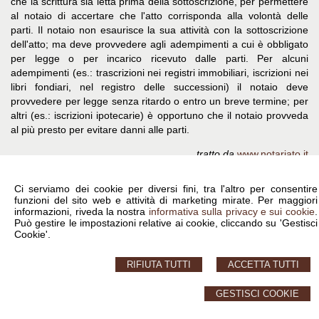
che la scrittura sia letta prima della sottoscrizione, per permettere
al notaio di accertare che l'atto corrisponda alla volontà delle
parti. Il notaio non esaurisce la sua attività con la sottoscrizione
dell'atto; ma deve provvedere agli adempimenti a cui è obbligato
per legge o per incarico ricevuto dalle parti. Per alcuni
adempimenti (es.: trascrizioni nei registri immobiliari, iscrizioni nei
libri fondiari, nel registro delle successioni) il notaio deve
provvedere per legge senza ritardo o entro un breve termine; per
altri (es.: iscrizioni ipotecarie) è opportuno che il notaio provveda
al più presto per evitare danni alle parti.
tratto da
www.notariato.it
Ci serviamo dei cookie per diversi fini, tra l'altro per consentire
funzioni del sito web e attività di marketing mirate. Per maggiori
informazioni, riveda la nostra
informativa sulla privacy e sui cookie
.
Calini Giovanni Battista - Piazza Monsignor G. Almici, 23 Brescia -
Può gestire le impostazioni relative ai cookie, cliccando su 'Gestisci
T.030.46061
Cookie'.
© 2026 Copyright Notaio Calini Giovanni Battista. Tutti i diritti riservati | P.IVA
RIFIUTA TUTTI
ACCETTA TUTTI
02235290984 |
Sitemap
-
Privacy
-
Cookie Policy
-
Gestisci Cookie
-
Credits
GESTISCI COOKIE